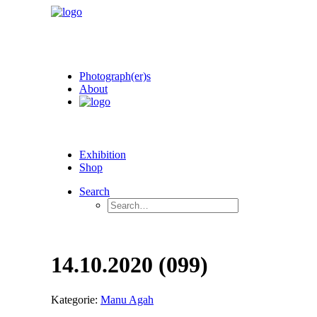
Photograph(er)s
About
Exhibition
Shop
Search
14.10.2020 (099)
Kategorie:
Manu Agah