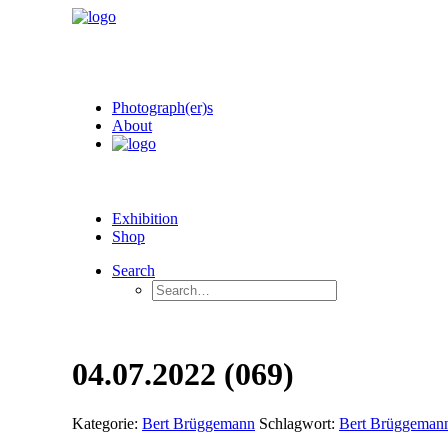
Photograph(er)s
About
Exhibition
Shop
Search
04.07.2022 (069)
Kategorie:
Bert Brüggemann
Schlagwort:
Bert Brüggeman